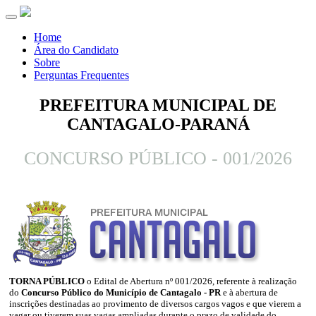
Toggle
navigation
Home
Área do Candidato
Sobre
Perguntas Frequentes
PREFEITURA MUNICIPAL DE
CANTAGALO-PARANÁ
CONCURSO PÚBLICO - 001/2026
TORNA PÚBLICO
o Edital de Abertura nº 001/2026, referente à realização
do
Concurso Público do Município de Cantagalo - PR
e à abertura de
inscrições destinadas ao provimento de diversos cargos vagos e que vierem a
vagar ou tiverem suas vagas ampliadas durante o prazo de validade do