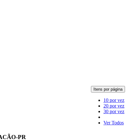
Itens por página
10 por vez
20 por vez
30 por vez
Ver Todos
ACÃO-PR